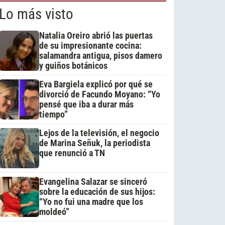
Lo más visto
Natalia Oreiro abrió las puertas
de su impresionante cocina:
salamandra antigua, pisos damero
y guiños botánicos
Eva Bargiela explicó por qué se
divorció de Facundo Moyano: “Yo
pensé que iba a durar más
tiempo”
Lejos de la televisión, el negocio
de Marina Señuk, la periodista
que renunció a TN
Evangelina Salazar se sinceró
sobre la educación de sus hijos:
“Yo no fui una madre que los
moldeó”