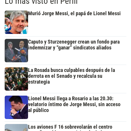
Lo más visto en Perfil
Murió Jorge Messi, el papá de Lionel Messi
Caputo y Sturzenegger crean un fondo para
indemnizar y “ganar” sindicatos aliados
La Rosada busca culpables después de la
derrota en el Senado y recalcula su
estrategia
Lionel Messi llega a Rosario a las 20.30:
velatorio íntimo de Jorge Messi, sin acceso
al público
Los aviones F 16 sobrevolarán el centro