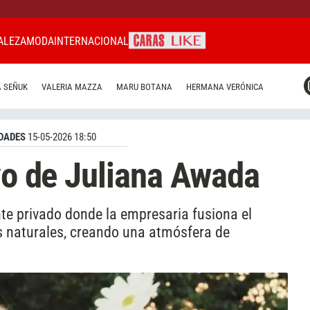
ALEZA
MODA
INTERNACIONAL
CARAS MIAMI
 SEÑUK
VALERIA MAZZA
MARU BOTANA
HERMANA VERÓNICA
CARAS BRASIL
CARAS URUGUAY
DADES
15-05-2026 18:50
ivo de Juliana Awada
te privado donde la empresaria fusiona el
 naturales, creando una atmósfera de