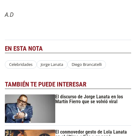
A.D
EN ESTA NOTA
Celebridades
Jorge Lanata
Diego Brancatelli
TAMBIÉN TE PUEDE INTERESAR
El discurso de Jorge Lanata en los
Martín Fierro que se volvió viral
El conmovedor gesto de Lola Lanata