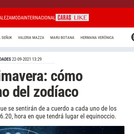
ALEZA
MODA
INTERNACIONAL
CARAS MIAMI
 SEÑUK
VALERIA MAZZA
MARU BOTANA
HERMANA VERÓNICA
CARAS BRASIL
CARAS URUGUAY
DADES
22-09-2021 13:29
rimavera: cómo
no del zodíaco
e se sentirán de a cuerdo a cada uno de los
6.20, hora en que tendrá lugar el equinoccio.