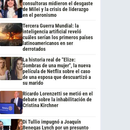
consultoras midieron el desgaste
de Milei y la crisis de liderazgo
en el peronismo
Tercera Guerra Mundial: la
inteligencia artificial reveló
cuáles serían los primeros países
latinoamericanos en ser
derrotados
La historia real de "Elize:
Sombras de una mujer", la nueva
película de Netflix sobre el caso
de una esposa que descuartizó a
su marido
Ricardo Lorenzetti se metió en el
debate sobre la inhabilitación de
Cristina Kirchner
Di Tullio impugnó a Joaquín
Benegas Lynch por un presunto