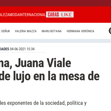
ALEZA
MODA
INTERNACIONAL
CARAS MIAMI
 SEÑUK
VALERIA MAZZA
MARU BOTANA
HERMANA VERÓNICA
CARAS BRASIL
CARAS URUGUAY
DADES
04-06-2021 15:34
na, Juana Viale
de lujo en la mesa de
des exponentes de la sociedad, política y