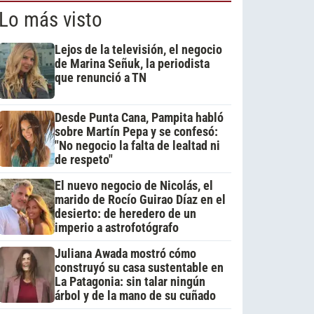
Lo más visto
Lejos de la televisión, el negocio
de Marina Señuk, la periodista
que renunció a TN
Desde Punta Cana, Pampita habló
sobre Martín Pepa y se confesó:
"No negocio la falta de lealtad ni
de respeto"
El nuevo negocio de Nicolás, el
marido de Rocío Guirao Díaz en el
desierto: de heredero de un
imperio a astrofotógrafo
Juliana Awada mostró cómo
construyó su casa sustentable en
La Patagonia: sin talar ningún
árbol y de la mano de su cuñado