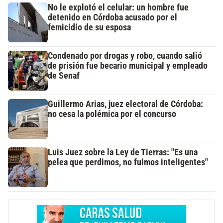
No le explotó el celular: un hombre fue
detenido en Córdoba acusado por el
femicidio de su esposa
Condenado por drogas y robo, cuando salió
de prisión fue becario municipal y empleado
de Senaf
Guillermo Arias, juez electoral de Córdoba:
no cesa la polémica por el concurso
Luis Juez sobre la Ley de Tierras: "Es una
pelea que perdimos, no fuimos inteligentes"