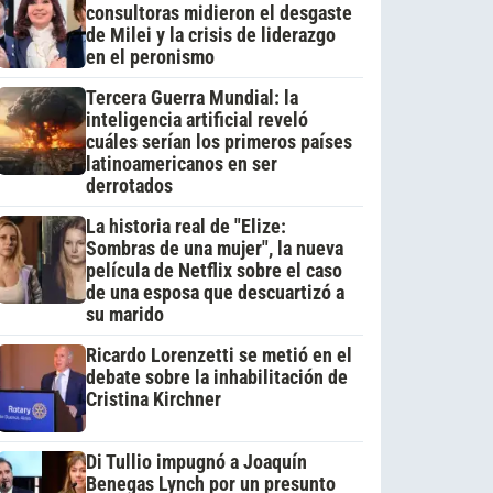
consultoras midieron el desgaste
de Milei y la crisis de liderazgo
en el peronismo
Tercera Guerra Mundial: la
inteligencia artificial reveló
cuáles serían los primeros países
latinoamericanos en ser
derrotados
La historia real de "Elize:
Sombras de una mujer", la nueva
película de Netflix sobre el caso
de una esposa que descuartizó a
su marido
Ricardo Lorenzetti se metió en el
debate sobre la inhabilitación de
Cristina Kirchner
Di Tullio impugnó a Joaquín
Benegas Lynch por un presunto