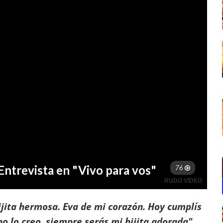
ijita hermosa. Eva de mi corazón. Hoy cumplís
no lo creo, siempre serás mi hijita adorada"
.