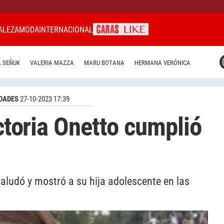
ALEZA
MODA
INTERNACIONAL
CARAS MIAMI
 SEÑUK
VALERIA MAZZA
MARU BOTANA
HERMANA VERÓNICA
CARAS BRASIL
CARAS URUGUAY
DADES
27-10-2023 17:39
ictoria Onetto cumplió
 saludó y mostró a su hija adolescente en las