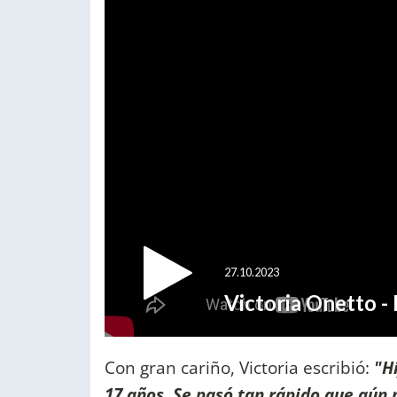
Con gran cariño, Victoria escribió:
"H
17 años. Se pasó tan rápido que aún 