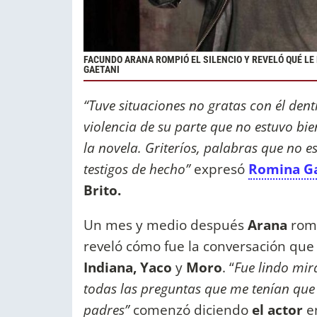
FACUNDO ARANA ROMPIÓ EL SILENCIO Y REVELÓ QUÉ LE 
GAETANI
“Tuve situaciones no gratas con él den
violencia de su parte que no estuvo bie
la novela. Griteríos, palabras que no e
testigos de hecho”
expresó
Romina G
Brito.
Un mes y medio después
Arana
romp
reveló cómo fue la conversación que
Indiana, Yaco
y
Moro
. “
Fue lindo mira
todas las preguntas que me tenían qu
padres”
comenzó diciendo
el actor
en