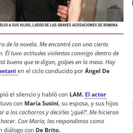
DIJO A SUS HIJOS, LUEGO DE LAS GRAVES ACUSACIONES DE ROMINA
tro de la novela. Me encontré con una cierta
n. Él tuvo actitudes violentas conmigo dentro de
stá bueno que te digan, golpes en la mesa. Hay
aetani
en el ciclo conducido por
Ángel De
ió el silencio y habló con
LAM.
El actor
 tuvo con
María Susini
, su esposa, y sus hijos
r a los cachorros y decirles ‘¿qué?’. Me hicieron
e hacer. Con María, las respondimos como
 diálogo con
De Brito.