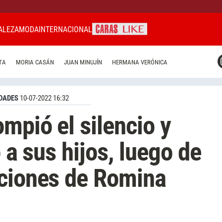
ALEZA
MODA
INTERNACIONAL
CARAS MIAMI
TA
MORIA CASÁN
JUAN MINUJÍN
HERMANA VERÓNICA
CARAS BRASIL
CARAS URUGUAY
DADES
10-07-2022 16:32
mpió el silencio y
o a sus hijos, luego de
aciones de Romina