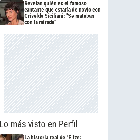
Revelan quién es el famoso
cantante que estaría de novio con
Griselda Siciliani: "Se mataban
con la mirada"
Lo más visto en Perfil
La historia real de "Elize: