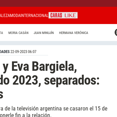
ALEZA
MODA
INTERNACIONAL
CARAS MIAMI
TA
MORIA CASÁN
JUAN MINUJÍN
HERMANA VERÓNICA
CARAS BRASIL
CARAS URUGUAY
DADES
22-09-2023 06:07
y Eva Bargiela,
ndo 2023, separados:
s
ura de la televisión argentina se casaron el 15 de
nerle fin a la relación.