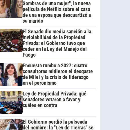
Sombras de una mujer", la nueva
película de Netflix sobre el caso
de una esposa que descuartizó a
su marido
El Senado dio media sanción a la
Inviolabilidad de la Propiedad
Privada: el Gobierno tuvo que
ceder en la Ley del Manejo del
Fuego
Encuesta rumbo a 2027: cuatro
consultoras midieron el desgaste
de Milei y la crisis de liderazgo
en el peronismo
Ley de Propiedad Privada: qué
senadores votaron a favor y
cuáles en contra
El Gobierno perdió la pulseada
del nombre: la "Ley de Tierras" se