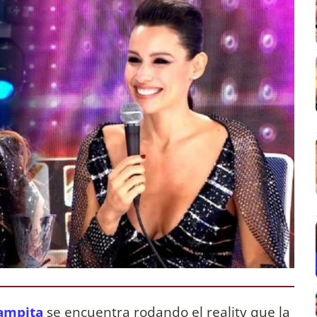
ampita
se encuentra rodando el reality que la