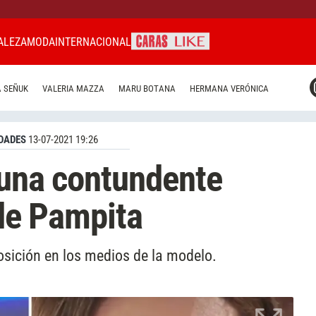
ALEZA
MODA
INTERNACIONAL
CARAS MIAMI
 SEÑUK
VALERIA MAZZA
MARU BOTANA
HERMANA VERÓNICA
CARAS BRASIL
CARAS URUGUAY
DADES
13-07-2021 19:26
o una contundente
y de Pampita
posición en los medios de la modelo.