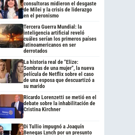
consultoras midieron el desgaste
de Milei y la crisis de liderazgo
en el peronismo
Tercera Guerra Mundial: la
inteligencia artificial reveló
cuáles serían los primeros países
latinoamericanos en ser
derrotados
La historia real de "Elize:
Sombras de una mujer", la nueva
película de Netflix sobre el caso
de una esposa que descuartizó a
su marido
Ricardo Lorenzetti se metió en el
debate sobre la inhabilitación de
Cristina Kirchner
Di Tullio impugnó a Joaquín
Benegas Lynch por un presunto