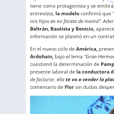
tiene como protagonista y se emitirá
entrevista,
la modelo
confirmó que
mis hijos en mi faceta de mamá”.
Ademá
Beltrán, Bautista y Benicio,
aparecer
información se plasmó en un contrat
En el nuevo ciclo de
América,
presen
Ardohain,
bajo el lema
"Gran Herma
cuestionó la determinación de
Pamp
presente laboral de
la conductora d
de facturar, ella
te va a vender la pla
comentario de
Flor
sin dudas despert