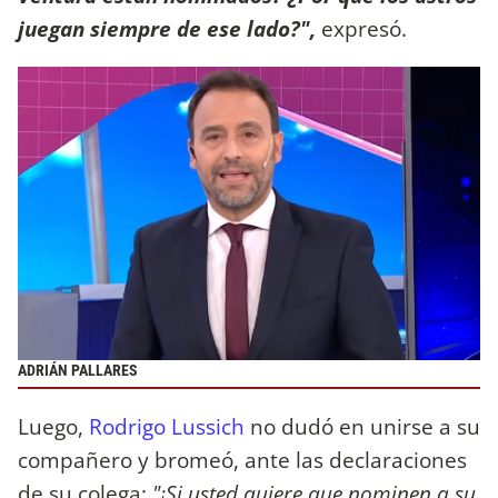
juegan siempre de ese lado?",
expresó.
ADRIÁN PALLARES
Luego,
Rodrigo Lussich
no dudó en unirse a su
compañero y bromeó, ante las declaraciones
de su colega:
"¡Si usted quiere que nominen a su