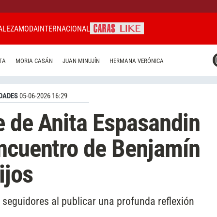
ALEZA
MODA
INTERNACIONAL
CARAS MIAMI
TA
MORIA CASÁN
JUAN MINUJÍN
HERMANA VERÓNICA
CARAS BRASIL
CARAS URUGUAY
DADES
05-06-2026 16:29
e de Anita Espasandin
encuentro de Benjamín
ijos
s seguidores al publicar una profunda reflexión