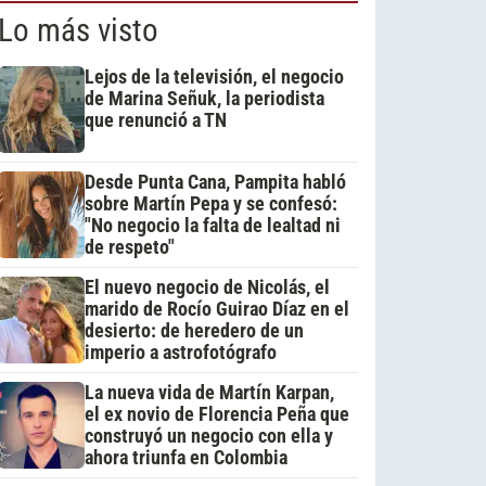
Lo más visto
Lejos de la televisión, el negocio
de Marina Señuk, la periodista
que renunció a TN
Desde Punta Cana, Pampita habló
sobre Martín Pepa y se confesó:
"No negocio la falta de lealtad ni
de respeto"
El nuevo negocio de Nicolás, el
marido de Rocío Guirao Díaz en el
desierto: de heredero de un
imperio a astrofotógrafo
La nueva vida de Martín Karpan,
el ex novio de Florencia Peña que
construyó un negocio con ella y
ahora triunfa en Colombia