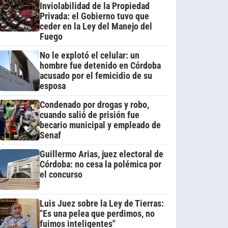
Inviolabilidad de la Propiedad
Privada: el Gobierno tuvo que
ceder en la Ley del Manejo del
Fuego
No le explotó el celular: un
hombre fue detenido en Córdoba
acusado por el femicidio de su
esposa
Condenado por drogas y robo,
cuando salió de prisión fue
becario municipal y empleado de
Senaf
Guillermo Arias, juez electoral de
Córdoba: no cesa la polémica por
el concurso
Luis Juez sobre la Ley de Tierras:
"Es una pelea que perdimos, no
fuimos inteligentes"