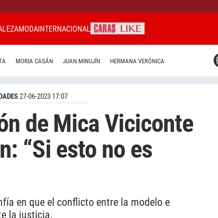
ALEZA
MODA
INTERNACIONAL
CARAS MIAMI
TA
MORIA CASÁN
JUAN MINUJÍN
HERMANA VERÓNICA
CARAS BRASIL
CARAS URUGUAY
DADES
27-06-2023 17:07
ón de Mica Viciconte
: “Si esto no es
fía en que el conflicto entre la modelo e
 la justicia.