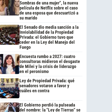
Sombras de una mujer", la nueva
película de Netflix sobre el caso
de una esposa que descuartizó a
su marido
El Senado dio media sanción a la
Inviolabilidad de la Propiedad
Privada: el Gobierno tuvo que
ceder en la Ley del Manejo del
Fuego
Encuesta rumbo a 2027: cuatro
consultoras midieron el desgaste
de Milei y la crisis de liderazgo
en el peronismo
Ley de Propiedad Privada: qué
senadores votaron a favor y
cuáles en contra
El Gobierno perdió la pulseada
del nombre: la "Ley de Tierras" se