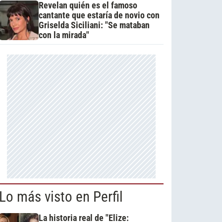
Revelan quién es el famoso
cantante que estaría de novio con
Griselda Siciliani: "Se mataban
con la mirada"
Lo más visto en Perfil
La historia real de "Elize: