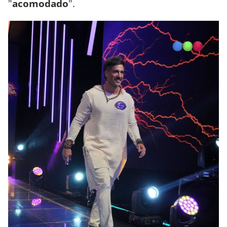
"
acomodado
".