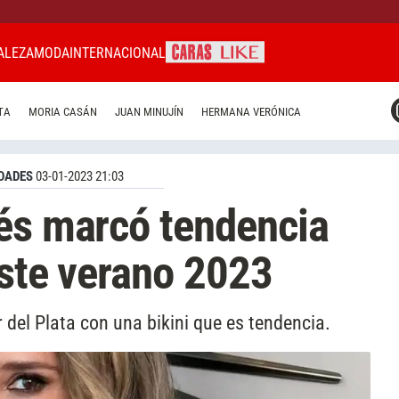
ALEZA
MODA
INTERNACIONAL
CARAS MIAMI
TA
MORIA CASÁN
JUAN MINUJÍN
HERMANA VERÓNICA
CARAS BRASIL
CARAS URUGUAY
DADES
03-01-2023 21:03
és marcó tendencia
este verano 2023
r del Plata con una bikini que es tendencia.