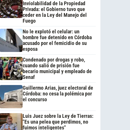
Inviolabilidad de la Propiedad
Privada: el Gobierno tuvo que
ceder en la Ley del Manejo del
Fuego
No le explotó el celular: un
hombre fue detenido en Córdoba
acusado por el femicidio de su
esposa
Condenado por drogas y robo,
cuando salió de prisión fue
becario municipal y empleado de
Senaf
Guillermo Arias, juez electoral de
Córdoba: no cesa la polémica por
el concurso
Luis Juez sobre la Ley de Tierras:
"Es una pelea que perdimos, no
fuimos inteligentes"