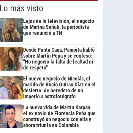
Lo más visto
Lejos de la televisión, el negocio
de Marina Señuk, la periodista
que renunció a TN
Desde Punta Cana, Pampita habló
sobre Martín Pepa y se confesó:
"No negocio la falta de lealtad ni
de respeto"
El nuevo negocio de Nicolás, el
marido de Rocío Guirao Díaz en el
desierto: de heredero de un
imperio a astrofotógrafo
La nueva vida de Martín Karpan,
el ex novio de Florencia Peña que
construyó un negocio con ella y
ahora triunfa en Colombia