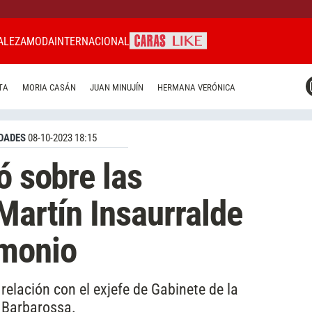
ALEZA
MODA
INTERNACIONAL
CARAS MIAMI
TA
MORIA CASÁN
JUAN MINUJÍN
HERMANA VERÓNICA
CARAS BRASIL
CARAS URUGUAY
DADES
08-10-2023 18:15
ó sobre las
Martín Insaurralde
imonio
relación con el exjefe de Gabinete de la
 Barbarossa.