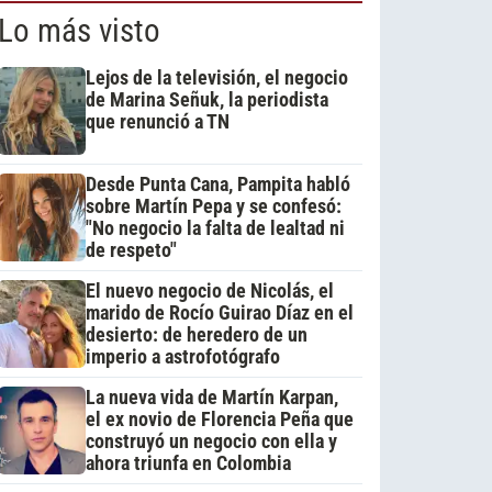
Lo más visto
Lejos de la televisión, el negocio
de Marina Señuk, la periodista
que renunció a TN
Desde Punta Cana, Pampita habló
sobre Martín Pepa y se confesó:
"No negocio la falta de lealtad ni
de respeto"
El nuevo negocio de Nicolás, el
marido de Rocío Guirao Díaz en el
desierto: de heredero de un
imperio a astrofotógrafo
La nueva vida de Martín Karpan,
el ex novio de Florencia Peña que
construyó un negocio con ella y
ahora triunfa en Colombia