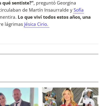
 qué sentiste?"
, preguntó Georgina
circulaban de Martín Insaurralde y
Sofía
mentira.
Lo que viví todos estos años, una
tre lágrimas
Jésica Cirio.