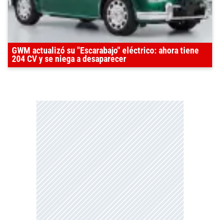
GWM actualizó su "Escarabajo" eléctrico: ahora tiene
204 CV y se niega a desaparecer