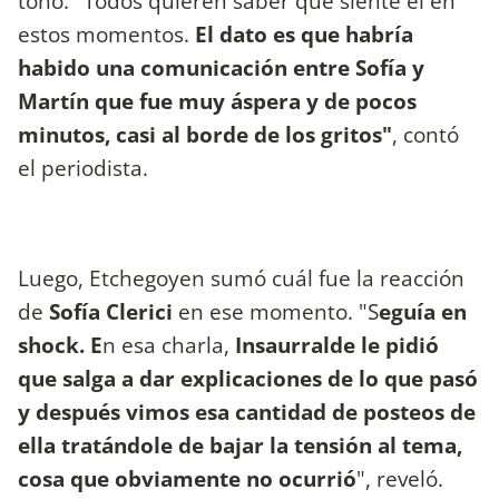
tono. "Todos quieren saber qué siente él en
estos momentos.
El dato es que habría
habido una comunicación entre Sofía y
Martín que fue muy áspera y de pocos
minutos, casi al borde de los gritos"
, contó
el periodista.
Luego, Etchegoyen sumó cuál fue la reacción
de
Sofía Clerici
en ese momento. "S
eguía en
shock. E
n esa charla,
Insaurralde le pidió
que salga a dar explicaciones de lo que pasó
y después vimos esa cantidad de posteos de
ella tratándole de bajar la tensión al tema,
cosa que obviamente no ocurrió
", reveló.