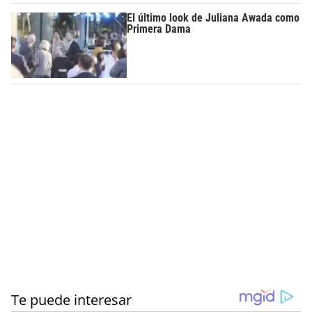
El último look de Juliana Awada como
Primera Dama