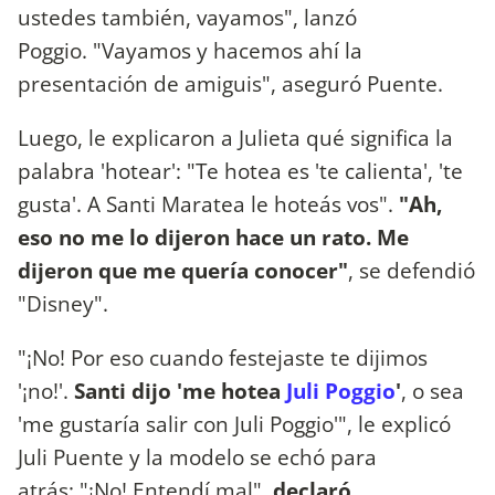
ustedes también, vayamos", lanzó
Poggio. "Vayamos y hacemos ahí la
presentación de amiguis", aseguró Puente.
Luego, le explicaron a Julieta qué significa la
palabra 'hotear': "Te hotea es 'te calienta', 'te
gusta'. A Santi Maratea le hoteás vos".
"Ah,
eso no me lo dijeron hace un rato. Me
dijeron que me quería conocer"
, se defendió
"Disney".
"¡No! Por eso cuando festejaste te dijimos
'¡no!'.
Santi dijo 'me hotea
Juli Poggio
'
, o sea
'me gustaría salir con Juli Poggio'", le explicó
Juli Puente y la modelo se echó para
atrás: "¡No! Entendí mal",
declaró,