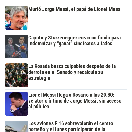
Murió Jorge Messi, el papá de Lionel Messi
Caputo y Sturzenegger crean un fondo para
indemnizar y “ganar” sindicatos aliados
La Rosada busca culpables después de la
derrota en el Senado y recalcula su
estrategia
Lionel Messi llega a Rosario a las 20.30:
velatorio íntimo de Jorge Messi, sin acceso
al público
Los aviones F 16 sobrevolarán el centro
porteño y el lunes participarán de la