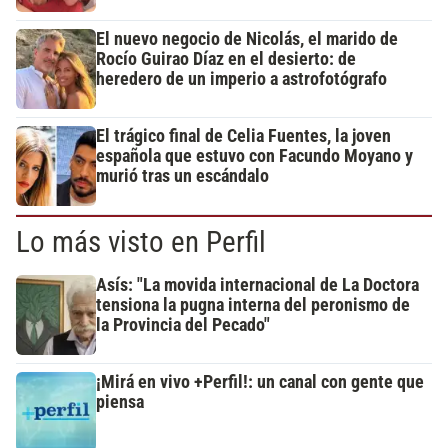
El nuevo negocio de Nicolás, el marido de
Rocío Guirao Díaz en el desierto: de
heredero de un imperio a astrofotógrafo
El trágico final de Celia Fuentes, la joven
española que estuvo con Facundo Moyano y
murió tras un escándalo
Lo más visto en Perfil
Asís: "La movida internacional de La Doctora
tensiona la pugna interna del peronismo de
la Provincia del Pecado"
¡Mirá en vivo +Perfil!: un canal con gente que
piensa