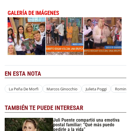
GALERÍA DE IMÁGENES
EN ESTA NOTA
La Peña De Morfi
Marcos Ginocchio
Julieta Poggi
Romina U
TAMBIÉN TE PUEDE INTERESAR
Juli Puente compartió una emotiva
postal familiar: “Qué más puedo
pedirle a la vida”