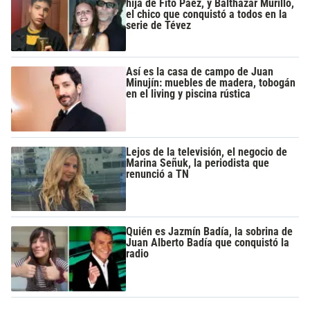
hija de Fito Páez, y Balthazar Murillo,
el chico que conquistó a todos en la
serie de Tévez
Así es la casa de campo de Juan
Minujín: muebles de madera, tobogán
en el living y piscina rústica
Lejos de la televisión, el negocio de
Marina Señuk, la periodista que
renunció a TN
Quién es Jazmín Badía, la sobrina de
Juan Alberto Badía que conquistó la
radio