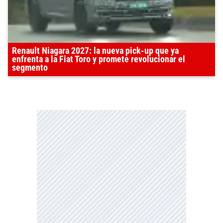
Renault Niagara 2027: la nueva pick-up que ya
enfrenta a la Fiat Toro y promete revolucionar el
segmento