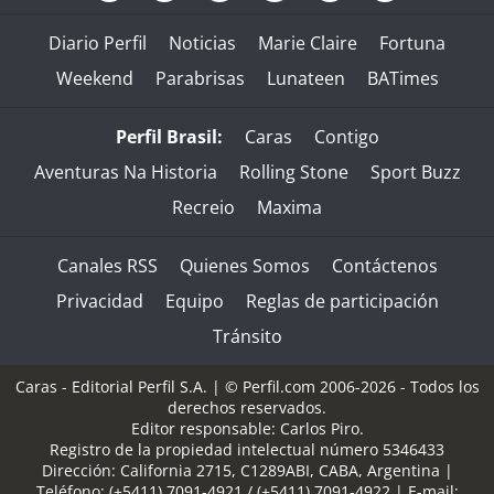
Diario Perfil
Noticias
Marie Claire
Fortuna
Weekend
Parabrisas
Lunateen
BATimes
Perfil Brasil:
Caras
Contigo
Aventuras Na Historia
Rolling Stone
Sport Buzz
Recreio
Maxima
Canales RSS
Quienes Somos
Contáctenos
Privacidad
Equipo
Reglas de participación
Tránsito
Caras - Editorial Perfil S.A.
| © Perfil.com 2006-2026 - Todos los
derechos reservados.
Editor responsable: Carlos Piro.
Registro de la propiedad intelectual número 5346433
Dirección:
California 2715
,
C1289ABI
,
CABA, Argentina
|
Teléfono:
(+5411) 7091-4921
/
(+5411) 7091-4922
| E-mail: