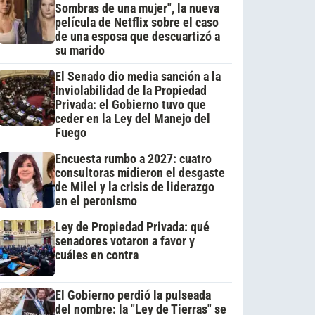
Sombras de una mujer", la nueva
película de Netflix sobre el caso
de una esposa que descuartizó a
su marido
El Senado dio media sanción a la
Inviolabilidad de la Propiedad
Privada: el Gobierno tuvo que
ceder en la Ley del Manejo del
Fuego
Encuesta rumbo a 2027: cuatro
consultoras midieron el desgaste
de Milei y la crisis de liderazgo
en el peronismo
Ley de Propiedad Privada: qué
senadores votaron a favor y
cuáles en contra
El Gobierno perdió la pulseada
del nombre: la "Ley de Tierras" se