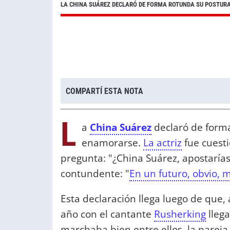
LA CHINA SUÁREZ DECLARÓ DE FORMA ROTUNDA SU POSTUR
COMPARTÍ ESTA NOTA
L
a
China Suárez
declaró de forma
enamorarse.
La actriz
fue cuesti
pregunta: "¿China Suárez, apostaría
contundente: "
En un futuro, obvio, 
Esta declaración llega luego de que, a
año con el cantante
Rusherking
llega
marchaba bien entre ellos, la pareja