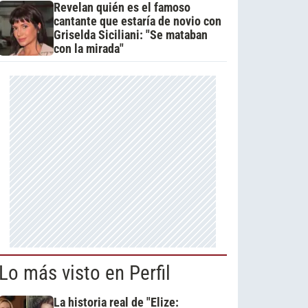
Revelan quién es el famoso
cantante que estaría de novio con
Griselda Siciliani: "Se mataban
con la mirada"
Lo más visto en Perfil
La historia real de "Elize: