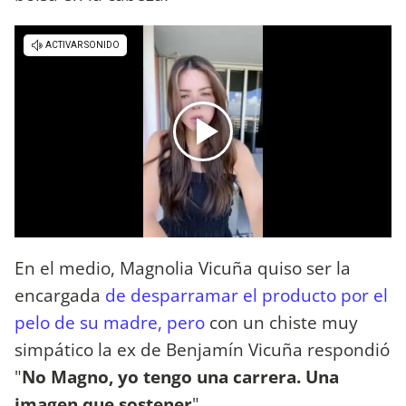
En el medio, Magnolia Vicuña quiso ser la
encargada
de desparramar el producto por el
pelo de su madre, pero
con un chiste muy
simpático la ex de Benjamín Vicuña respondió
"
No Magno, yo tengo una carrera. Una
imagen que sostener
".