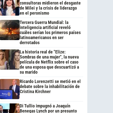
consultoras midieron el desgaste
de Milei y la crisis de liderazgo
en el peronismo
Tercera Guerra Mundial: la
inteligencia artificial reveló
cuáles serían los primeros países
latinoamericanos en ser
derrotados
La historia real de "Elize:
Sombras de una mujer", la nueva
película de Netflix sobre el caso
de una esposa que descuartizó a
su marido
Ricardo Lorenzetti se metió en el
debate sobre la inhabilitación de
Cristina Kirchner
Di Tullio impugnó a Joaquín
Benegas Lynch por un presunto