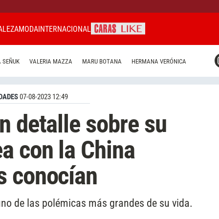
ALEZA
MODA
INTERNACIONAL
CARAS MIAMI
 SEÑUK
VALERIA MAZZA
MARU BOTANA
HERMANA VERÓNICA
CARAS BRASIL
CARAS URUGUAY
DADES
07-08-2023 12:49
n detalle sobre su
a con la China
s conocían
no de las polémicas más grandes de su vida.