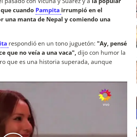
del pasado con Vicuña y Suárez y a
la popular
 que cuando
Pampita
irrumpió en el
or una manta de Nepal y comiendo una
ita
respondió en un tono juguetón:
"Ay, pensé
e que no veía a una vaca",
dijo con humor la
aro que es una historia superada, aunque