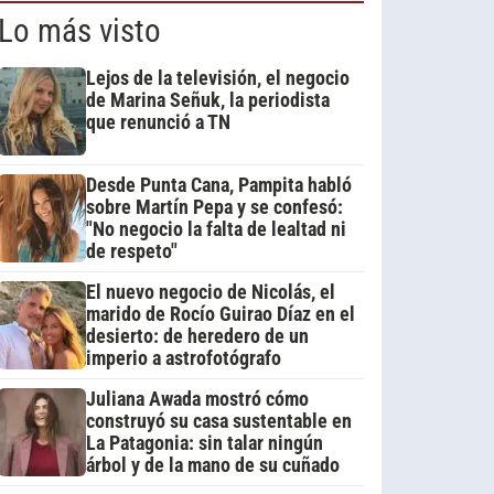
Lo más visto
Lejos de la televisión, el negocio
de Marina Señuk, la periodista
que renunció a TN
Desde Punta Cana, Pampita habló
sobre Martín Pepa y se confesó:
"No negocio la falta de lealtad ni
de respeto"
El nuevo negocio de Nicolás, el
marido de Rocío Guirao Díaz en el
desierto: de heredero de un
imperio a astrofotógrafo
Juliana Awada mostró cómo
construyó su casa sustentable en
La Patagonia: sin talar ningún
árbol y de la mano de su cuñado