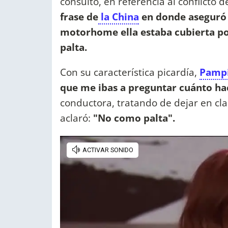
consultó, en referencia al conflicto 
frase de
la China
en donde aseguró
motorhome ella estaba cubierta p
palta.
Con su característica picardía,
Pamp
que me ibas a preguntar cuánto hac
conductora, tratando de dejar en cl
aclaró:
"No como palta".