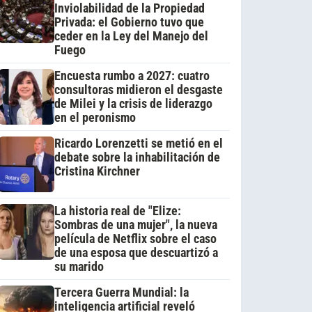
Inviolabilidad de la Propiedad
Privada: el Gobierno tuvo que
ceder en la Ley del Manejo del
Fuego
Encuesta rumbo a 2027: cuatro
consultoras midieron el desgaste
de Milei y la crisis de liderazgo
en el peronismo
Ricardo Lorenzetti se metió en el
debate sobre la inhabilitación de
Cristina Kirchner
La historia real de "Elize:
Sombras de una mujer", la nueva
película de Netflix sobre el caso
de una esposa que descuartizó a
su marido
Tercera Guerra Mundial: la
inteligencia artificial reveló