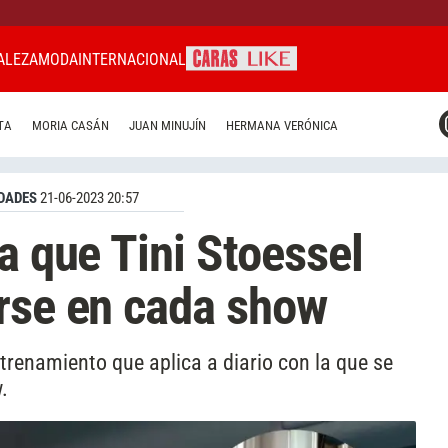
ALEZA
MODA
INTERNACIONAL
CARAS MIAMI
TA
MORIA CASÁN
JUAN MINUJÍN
HERMANA VERÓNICA
CARAS BRASIL
CARAS URUGUAY
DADES
21-06-2023 20:57
a que Tini Stoessel
rse en cada show
ntrenamiento que aplica a diario con la que se
.