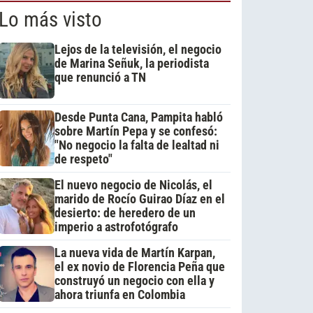
Lo más visto
Lejos de la televisión, el negocio
de Marina Señuk, la periodista
que renunció a TN
Desde Punta Cana, Pampita habló
sobre Martín Pepa y se confesó:
"No negocio la falta de lealtad ni
de respeto"
El nuevo negocio de Nicolás, el
marido de Rocío Guirao Díaz en el
desierto: de heredero de un
imperio a astrofotógrafo
La nueva vida de Martín Karpan,
el ex novio de Florencia Peña que
construyó un negocio con ella y
ahora triunfa en Colombia