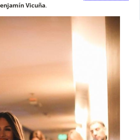
enjamín Vicuña
.