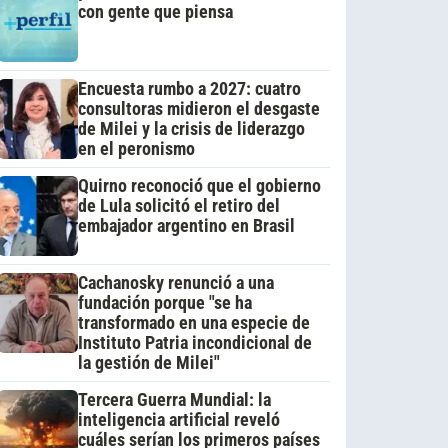
con gente que piensa
Encuesta rumbo a 2027: cuatro
consultoras midieron el desgaste
de Milei y la crisis de liderazgo
en el peronismo
Quirno reconoció que el gobierno
de Lula solicitó el retiro del
embajador argentino en Brasil
Cachanosky renunció a una
fundación porque "se ha
transformado en una especie de
Instituto Patria incondicional de
la gestión de Milei"
Tercera Guerra Mundial: la
inteligencia artificial reveló
cuáles serían los primeros países