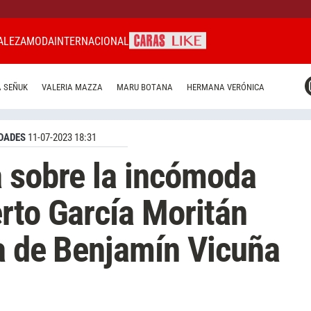
ALEZA
MODA
INTERNACIONAL
CARAS MIAMI
 SEÑUK
VALERIA MAZZA
MARU BOTANA
HERMANA VERÓNICA
CARAS BRASIL
CARAS URUGUAY
DADES
11-07-2023 18:31
 sobre la incómoda
rto García Moritán
ia de Benjamín Vicuña