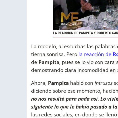
LA REACCIÓN DE PAMPITA Y ROBERTO GA
La modelo, al escuchas las palabras
tierna sonrisa. Pero
la reacción de
R
de
Pampita
, pues se lo vio con cara
demostrando clara incomodidad en s
Ahora,
Pampita
habló con
Intrusos
so
diciendo sobre ese momento, hacién
no nos resultó para nada así. Lo vivi
siguiente lo que le había pasado a la
las redes sociales, en donde se lle