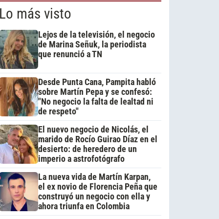
Lo más visto
Lejos de la televisión, el negocio
de Marina Señuk, la periodista
que renunció a TN
Desde Punta Cana, Pampita habló
sobre Martín Pepa y se confesó:
"No negocio la falta de lealtad ni
de respeto"
El nuevo negocio de Nicolás, el
marido de Rocío Guirao Díaz en el
desierto: de heredero de un
imperio a astrofotógrafo
La nueva vida de Martín Karpan,
el ex novio de Florencia Peña que
construyó un negocio con ella y
ahora triunfa en Colombia