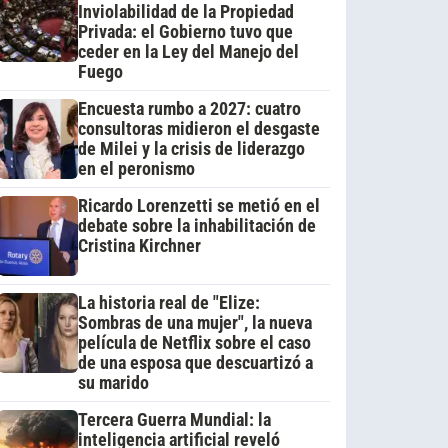
Inviolabilidad de la Propiedad
Privada: el Gobierno tuvo que
ceder en la Ley del Manejo del
Fuego
Encuesta rumbo a 2027: cuatro
consultoras midieron el desgaste
de Milei y la crisis de liderazgo
en el peronismo
Ricardo Lorenzetti se metió en el
debate sobre la inhabilitación de
Cristina Kirchner
La historia real de "Elize:
Sombras de una mujer", la nueva
película de Netflix sobre el caso
de una esposa que descuartizó a
su marido
Tercera Guerra Mundial: la
inteligencia artificial reveló