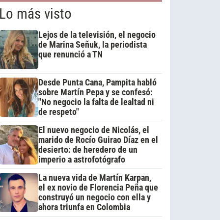
Lo más visto
Lejos de la televisión, el negocio
de Marina Señuk, la periodista
que renunció a TN
Desde Punta Cana, Pampita habló
sobre Martín Pepa y se confesó:
"No negocio la falta de lealtad ni
de respeto"
El nuevo negocio de Nicolás, el
marido de Rocío Guirao Díaz en el
desierto: de heredero de un
imperio a astrofotógrafo
La nueva vida de Martín Karpan,
el ex novio de Florencia Peña que
construyó un negocio con ella y
ahora triunfa en Colombia