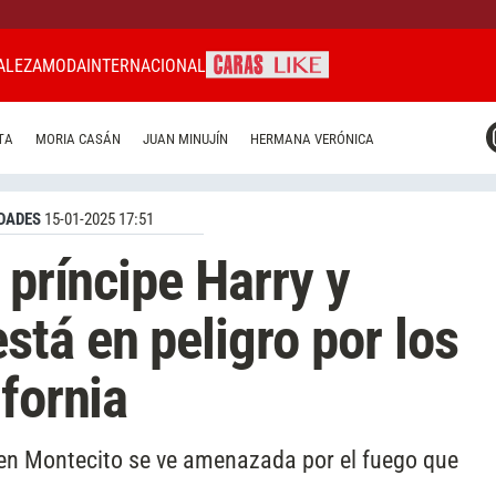
ALEZA
MODA
INTERNACIONAL
CARAS MIAMI
TA
MORIA CASÁN
JUAN MINUJÍN
HERMANA VERÓNICA
CARAS BRASIL
CARAS URUGUAY
DADES
15-01-2025 17:51
 príncipe Harry y
tá en peligro por los
fornia
en Montecito se ve amenazada por el fuego que