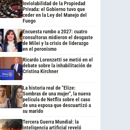
Inviolabilidad de la Propiedad
Privada: el Gobierno tuvo que
ceder en la Ley del Manejo del
Fuego
Encuesta rumbo a 2027: cuatro
consultoras midieron el desgaste
de Milei y la crisis de liderazgo
en el peronismo
Ricardo Lorenzetti se metió en el
debate sobre la inhabilitación de
Cristina Kirchner
La historia real de "Elize:
Sombras de una mujer", la nueva
película de Netflix sobre el caso
de una esposa que descuartizó a
su marido
Tercera Guerra Mundial: la
inteligencia artificial reveló