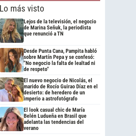
Lo más visto
Lejos de la televisión, el negocio
de Marina Señuk, la periodista
que renunció a TN
Desde Punta Cana, Pampita habló
sobre Martín Pepa y se confesó:
"No negocio la falta de lealtad ni
de respeto"
El nuevo negocio de Nicolás, el
marido de Rocío Guirao Díaz en el
desierto: de heredero de un
imperio a astrofotógrafo
El look casual chic de María
Belén Ludueña en Brasil que
adelanta las tendencias del
verano