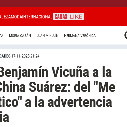
ALEZA
MODA
INTERNACIONAL
CARAS MIAMI
TA
MORIA CASÁN
JUAN MINUJÍN
HERMANA VERÓNICA
CARAS BRASIL
CARAS URUGUAY
DADES
17-11-2025 21:24
Benjamín Vicuña a la
China Suárez: del "Me
ico" a la advertencia
ia