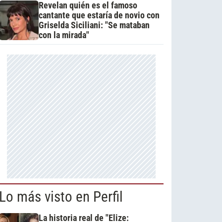
Revelan quién es el famoso
cantante que estaría de novio con
Griselda Siciliani: "Se mataban
con la mirada"
Lo más visto en Perfil
La historia real de "Elize: