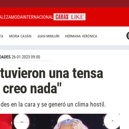
ALEZA
MODA
INTERNACIONAL
CARAS MIAMI
TA
MORIA CASÁN
JUAN MINUJÍN
HERMANA VERÓNICA
CARAS BRASIL
CARAS URUGUAY
DADES
26-01-2023 09:00
 tuvieron una tensa
 creo nada"
des en la cara y se generó un clima hostil.