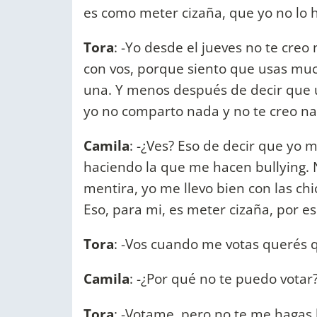
es como meter cizaña, que yo no lo h
Tora
: -Yo desde el jueves no te cre
con vos, porque siento que usas muc
una. Y menos después de decir que un
yo no comparto nada y no te creo na
Camila
: -¿Ves? Eso de decir que yo 
haciendo la que me hacen bullying. N
mentira, yo me llevo bien con las chi
Eso, para mi, es meter cizaña, por es
Tora
: -Vos cuando me votas querés q
Camila
: -¿Por qué no te puedo votar
Tora
: -Votame, pero no te me hagas l