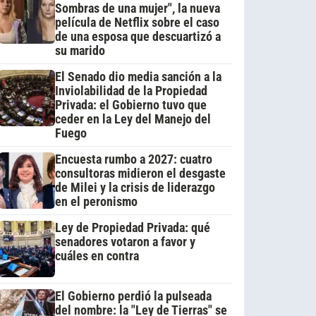
Sombras de una mujer", la nueva
película de Netflix sobre el caso
de una esposa que descuartizó a
su marido
El Senado dio media sanción a la
Inviolabilidad de la Propiedad
Privada: el Gobierno tuvo que
ceder en la Ley del Manejo del
Fuego
Encuesta rumbo a 2027: cuatro
consultoras midieron el desgaste
de Milei y la crisis de liderazgo
en el peronismo
Ley de Propiedad Privada: qué
senadores votaron a favor y
cuáles en contra
El Gobierno perdió la pulseada
del nombre: la "Ley de Tierras" se