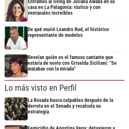
Entramos al living de Juliana Awada en su
casa en La Patagonia: rústico y con
ventanales increíbles
De qué murió Leandro Rud, el histórico
representante de modelos
Revelan quién es el famoso cantante que
estaría de novio con Griselda Siciliani: "Se
mataban con la mirada"
Lo más visto en Perfil
La Rosada busca culpables después de la
derrota en el Senado y recalcula su
estrategia
Femicidio de Agostina Vega: detuvieron a