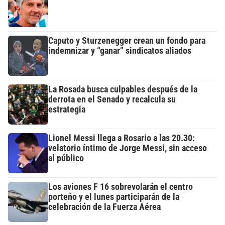
Caputo y Sturzenegger crean un fondo para
indemnizar y “ganar” sindicatos aliados
La Rosada busca culpables después de la
derrota en el Senado y recalcula su
estrategia
Lionel Messi llega a Rosario a las 20.30:
velatorio íntimo de Jorge Messi, sin acceso
al público
Los aviones F 16 sobrevolarán el centro
porteño y el lunes participarán de la
celebración de la Fuerza Aérea