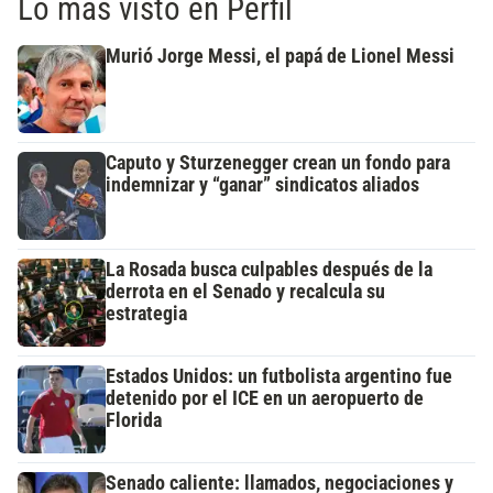
Lo más visto en Perfil
Murió Jorge Messi, el papá de Lionel Messi
Caputo y Sturzenegger crean un fondo para
indemnizar y “ganar” sindicatos aliados
La Rosada busca culpables después de la
derrota en el Senado y recalcula su
estrategia
Estados Unidos: un futbolista argentino fue
detenido por el ICE en un aeropuerto de
Florida
Senado caliente: llamados, negociaciones y