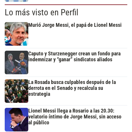
Lo más visto en Perfil
Murió Jorge Messi, el papá de Lionel Messi
Caputo y Sturzenegger crean un fondo para
indemnizar y “ganar” sindicatos aliados
La Rosada busca culpables después de la
derrota en el Senado y recalcula su
estrategia
Lionel Messi llega a Rosario a las 20.30:
velatorio íntimo de Jorge Messi, sin acceso
al público