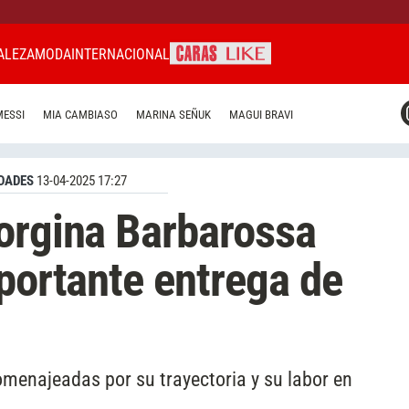
ALEZA
MODA
INTERNACIONAL
CARAS MIAMI
MESSI
MIA CAMBIASO
MARINA SEÑUK
MAGUI BRAVI
CARAS BRASIL
CARAS URUGUAY
DADES
13-04-2025 17:27
orgina Barbarossa
mportante entrega de
omenajeadas por su trayectoria y su labor en