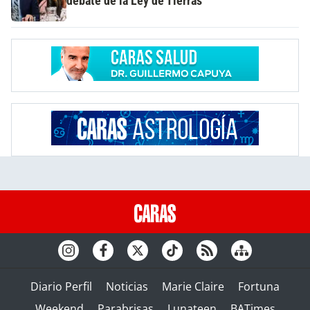
debate de la Ley de Tierras
Diario Perfil
Noticias
Marie Claire
Fortuna
Weekend
Parabrisas
Lunateen
BATimes