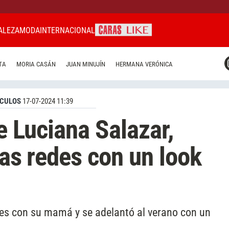
ALEZA
MODA
INTERNACIONAL
CARAS MIAMI
TA
MORIA CASÁN
JUAN MINUJÍN
HERMANA VERÓNICA
CARAS BRASIL
CARAS URUGUAY
CULOS
17-07-2024 11:39
de Luciana Salazar,
las redes con un look
es con su mamá y se adelantó al verano con un