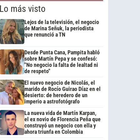
Lo más visto
Lejos de la televisión, el negocio
de Marina Señuk, la periodista
que renunció a TN
Desde Punta Cana, Pampita habló
sobre Martín Pepa y se confesó:
"No negocio la falta de lealtad ni
de respeto"
El nuevo negocio de Nicolás, el
marido de Rocío Guirao Díaz en el
desierto: de heredero de un
imperio a astrofotógrafo
La nueva vida de Martín Karpan,
el ex novio de Florencia Peña que
construyó un negocio con ella y
ahora triunfa en Colombia