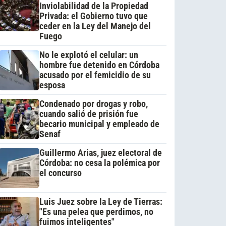
Inviolabilidad de la Propiedad
Privada: el Gobierno tuvo que
ceder en la Ley del Manejo del
Fuego
No le explotó el celular: un
hombre fue detenido en Córdoba
acusado por el femicidio de su
esposa
Condenado por drogas y robo,
cuando salió de prisión fue
becario municipal y empleado de
Senaf
Guillermo Arias, juez electoral de
Córdoba: no cesa la polémica por
el concurso
Luis Juez sobre la Ley de Tierras:
"Es una pelea que perdimos, no
fuimos inteligentes"