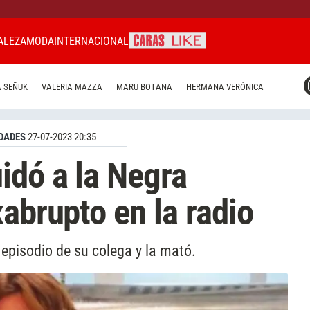
ALEZA
MODA
INTERNACIONAL
CARAS MIAMI
 SEÑUK
VALERIA MAZZA
MARU BOTANA
HERMANA VERÓNICA
CARAS BRASIL
CARAS URUGUAY
DADES
27-07-2023 20:35
idó a la Negra
abrupto en la radio
 episodio de su colega y la mató.