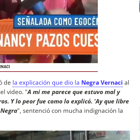
RNACI
ó de
la explicación que dio la
Negra Vernaci
al
el video. "
A mi me parece que estuvo mal y
s. Y lo peor fue como lo explicó. 'Ay que libre
s Negra
", sentenció con mucha indignación la