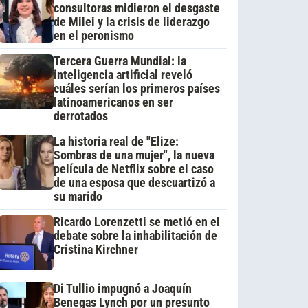
consultoras midieron el desgaste
de Milei y la crisis de liderazgo
en el peronismo
Tercera Guerra Mundial: la
inteligencia artificial reveló
cuáles serían los primeros países
latinoamericanos en ser
derrotados
La historia real de "Elize:
Sombras de una mujer", la nueva
película de Netflix sobre el caso
de una esposa que descuartizó a
su marido
Ricardo Lorenzetti se metió en el
debate sobre la inhabilitación de
Cristina Kirchner
Di Tullio impugnó a Joaquín
Benegas Lynch por un presunto