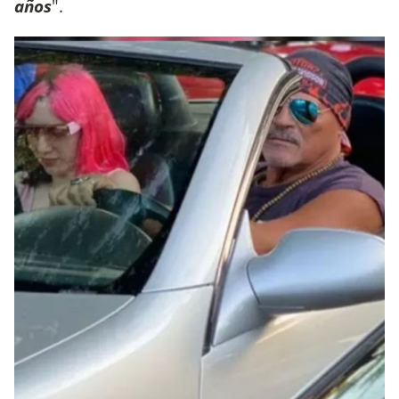
años
".