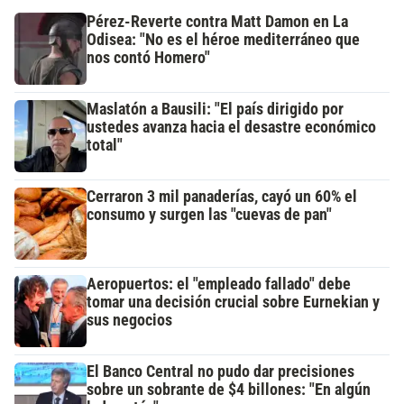
Pérez-Reverte contra Matt Damon en La
Odisea: "No es el héroe mediterráneo que
nos contó Homero"
Maslatón a Bausili: "El país dirigido por
ustedes avanza hacia el desastre económico
total"
Cerraron 3 mil panaderías, cayó un 60% el
consumo y surgen las "cuevas de pan"
Aeropuertos: el "empleado fallado" debe
tomar una decisión crucial sobre Eurnekian y
sus negocios
El Banco Central no pudo dar precisiones
sobre un sobrante de $4 billones: "En algún