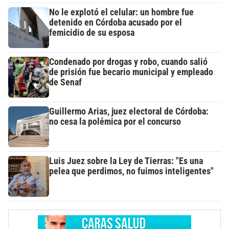
No le explotó el celular: un hombre fue
detenido en Córdoba acusado por el
femicidio de su esposa
Condenado por drogas y robo, cuando salió
de prisión fue becario municipal y empleado
de Senaf
Guillermo Arias, juez electoral de Córdoba:
no cesa la polémica por el concurso
Luis Juez sobre la Ley de Tierras: "Es una
pelea que perdimos, no fuimos inteligentes"