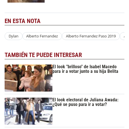
EN ESTA NOTA
Dylan
Alberto Fernandez
Alberto Fernandez Paso 2019
Al
TAMBIÉN TE PUEDE INTERESAR
El look "brilloso" de Isabel Macedo
para ir a votar junto a su hija Belita
El look electoral de Juliana Awada:
¿Qué se puso para ir a votar?