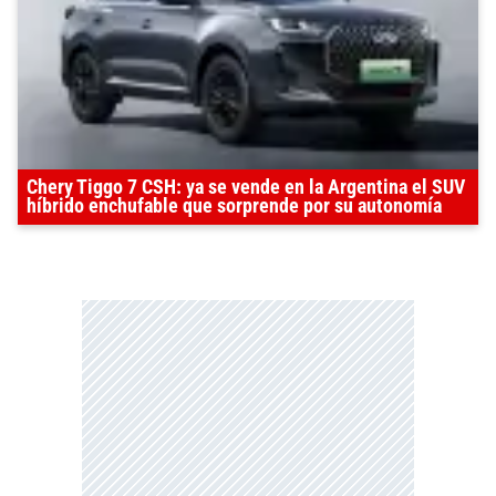
Chery Tiggo 7 CSH: ya se vende en la Argentina el SUV
híbrido enchufable que sorprende por su autonomía