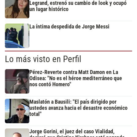
Legrand, estrenó su cambio de look y ocupó
un lugar histórico
La íntima despedida de Jorge Messi
Lo más visto en Perfil
Pérez-Reverte contra Matt Damon en La
Odisea: "No es el héroe mediterráneo que
nos contó Homero"
Maslatón a Bausili: "El país dirigido por
ustedes avanza hacia el desastre económico
total"
Jorge Gorini, el juez del caso Vialidad,