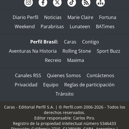
Diario Perfil
Noticias
Marie Claire
Fortuna
Weekend
Parabrisas
Lunateen
BATimes
Perfil Brasil:
Caras
Contigo
Aventuras Na Historia
Rolling Stone
Sport Buzz
Recreio
Maxima
Canales RSS
Quienes Somos
Contáctenos
Privacidad
Equipo
Reglas de participación
Tránsito
Caras - Editorial Perfil S.A.
| © Perfil.com 2006-2026 - Todos los
derechos reservados.
Editor responsable: Carlos Piro.
Registro de la propiedad intelectual número 5346433
Dirección:
California 2715
,
C1289ABI
,
CABA, Argentina
|