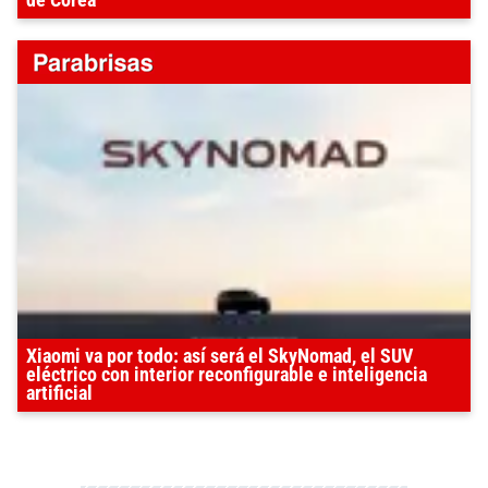
Xiaomi va por todo: así será el SkyNomad, el SUV
eléctrico con interior reconfigurable e inteligencia
artificial