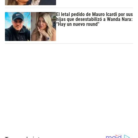
El letal pedido de Mauro Icardi por sus
hijas que desestabilizó a Wanda Nara:
“Hay un nuevo round"