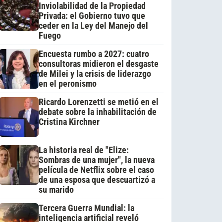
Inviolabilidad de la Propiedad
Privada: el Gobierno tuvo que
ceder en la Ley del Manejo del
Fuego
Encuesta rumbo a 2027: cuatro
consultoras midieron el desgaste
de Milei y la crisis de liderazgo
en el peronismo
Ricardo Lorenzetti se metió en el
debate sobre la inhabilitación de
Cristina Kirchner
La historia real de "Elize:
Sombras de una mujer", la nueva
película de Netflix sobre el caso
de una esposa que descuartizó a
su marido
Tercera Guerra Mundial: la
inteligencia artificial reveló