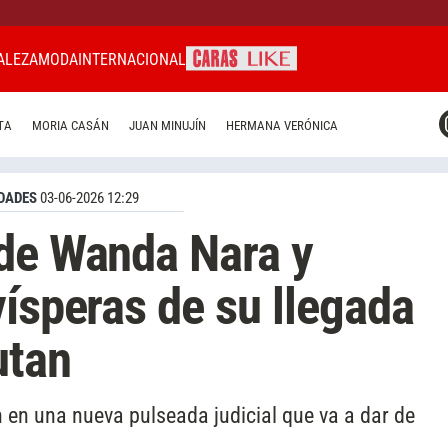
ALEZA
MODA
INTERNACIONAL
CARAS MIAMI
TA
MORIA CASÁN
JUAN MINUJÍN
HERMANA VERÓNICA
CARAS BRASIL
CARAS URUGUAY
DADES
03-06-2026 12:29
 de Wanda Nara y
vísperas de su llegada
utan
n en una nueva pulseada judicial que va a dar de