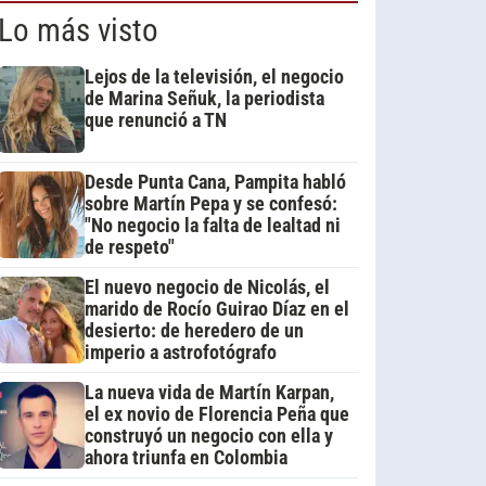
Lo más visto
Lejos de la televisión, el negocio
de Marina Señuk, la periodista
que renunció a TN
Desde Punta Cana, Pampita habló
sobre Martín Pepa y se confesó:
"No negocio la falta de lealtad ni
de respeto"
El nuevo negocio de Nicolás, el
marido de Rocío Guirao Díaz en el
desierto: de heredero de un
imperio a astrofotógrafo
La nueva vida de Martín Karpan,
el ex novio de Florencia Peña que
construyó un negocio con ella y
ahora triunfa en Colombia