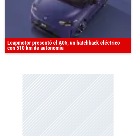
Leapmotor presentó el A05, un hatchback eléctrico
con 510 km de autonomía